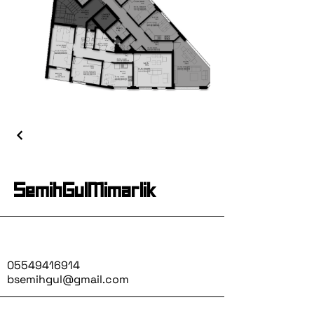
SemihGulMimarlik
05549416914
bsemihgul@gmail.com